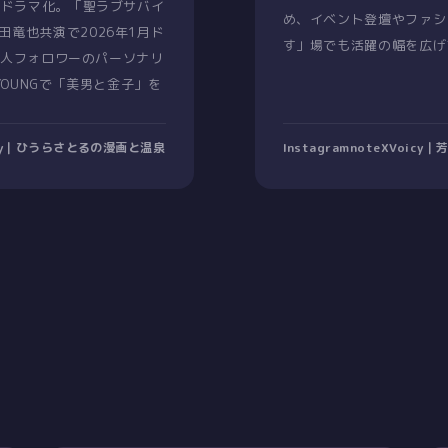
7月ドラマ化。「聖ラブサバイ
め、イベント登壇やファシ
田竜也共演で2026年1月ド
す」場でも活躍の幅を広げ
.5万人フォロワーのパーソナリ
 YOUNGで「美男と金子」を
icy｜ひうらさとるの漫画と温泉
Instagram
note
X
Voicy