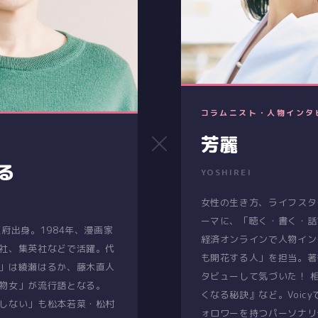
コラムニスト・人物インタ
×
芳麗
る
YOSHIREI
女性の生き方、ライフスタ
ーマに、「聴く・書く・話
府出身。1984年、漫画家
経済オンラインで人物イン
社、集英社などで活躍。代
も開花する人」を担当。著
」は綾瀬はるか、藤木直人
タビューして気づいた！ 
物女」が流行語となる。
くなる秘訣』など。Voicy
しない」も松本若菜・松村
ォロワーを持つパーソナリ