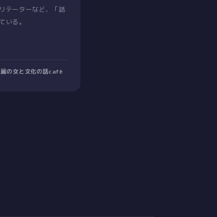
リテーターなど、「話
ている。
｜芳麗の女と文化の話café