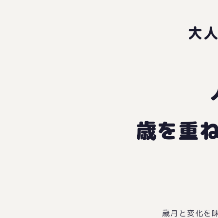
大
歳を重
歳月と変化を