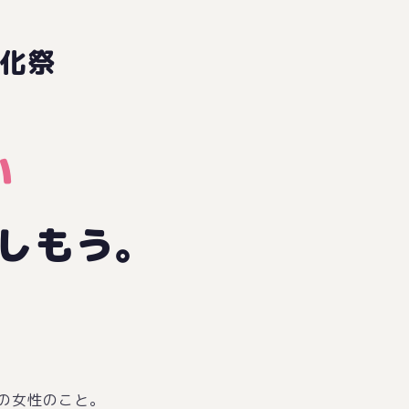
化祭
い
しもう。
の女性のこと。