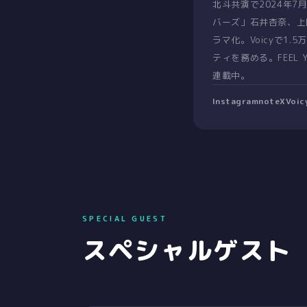
北斗共演で2024年
バーズ」石井杏奈、上
ラマ化。Voicyで1
ティを務める。FEEL
連載中。
Instagram
note
X
Vo
SPECIAL GUEST
スペシャルゲスト