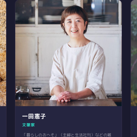
一田憲子
文筆家
「暮らしのおへそ」（主婦と生活社刊）などの雑