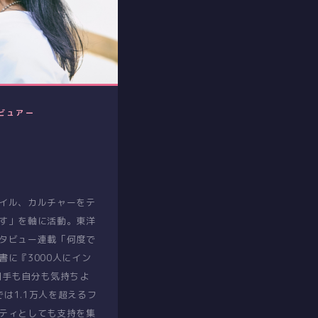
ビュアー
イル、カルチャーをテ
す」を軸に活動。東洋
タビュー連載「何度で
書に『3000人にイン
相手も自分も気持ちよ
では1.1万人を超えるフ
ティとしても支持を集